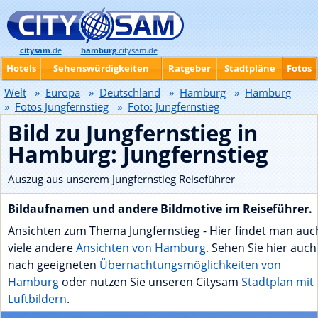
citysam
.de
hamburg
.citysam.de
Hotels
Sehenswürdigkeiten
Ratgeber
Stadtpläne
Fotos
Welt
»
Europa
»
Deutschland
»
Hamburg
»
Hamburg
»
Fotos Jungfernstieg
»
Foto: Jungfernstieg
Bild zu Jungfernstieg in
Hamburg: Jungfernstieg
Auszug aus unserem Jungfernstieg Reiseführer
Bildaufnamen und andere Bildmotive im Reiseführer.
Ansichten zum Thema Jungfernstieg - Hier findet man auc
viele andere
Ansichten von Hamburg.
Sehen Sie hier auch
nach geeigneten
Übernachtungsmöglichkeiten von
Hamburg
oder nutzen Sie unseren Citysam
Stadtplan mit
Luftbildern
.