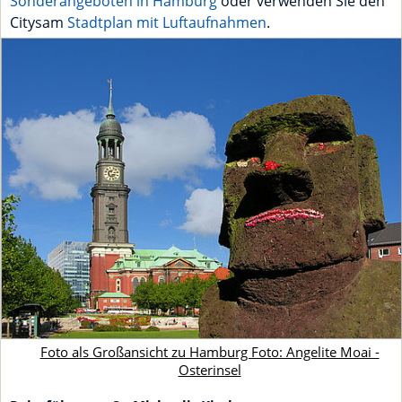
Sonderangeboten in Hamburg
oder verwenden Sie den
Citysam
Stadtplan mit Luftaufnahmen
.
Foto als Großansicht zu Hamburg Foto: Angelite Moai -
Osterinsel