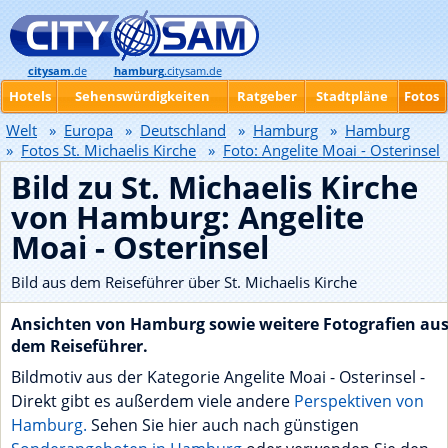
citysam
.de
hamburg
.citysam.de
Hotels
Sehenswürdigkeiten
Ratgeber
Stadtpläne
Fotos
Welt
»
Europa
»
Deutschland
»
Hamburg
»
Hamburg
»
Fotos St. Michaelis Kirche
»
Foto: Angelite Moai - Osterinsel
Bild zu St. Michaelis Kirche
von Hamburg: Angelite
Moai - Osterinsel
Bild aus dem Reiseführer über St. Michaelis Kirche
Ansichten von Hamburg sowie weitere Fotografien au
dem Reiseführer.
Bildmotiv aus der Kategorie Angelite Moai - Osterinsel -
Direkt gibt es außerdem viele andere
Perspektiven von
Hamburg.
Sehen Sie hier auch nach günstigen