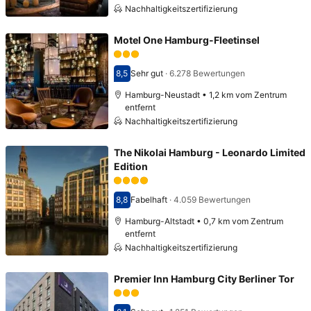
Nachhaltigkeitszertifizierung
Motel One Hamburg-Fleetinsel
8,5
Sehr gut
·
6.278 Bewertungen
Bewertet mit 8,5
Hamburg-Neustadt • 1,2 km vom Zentrum
entfernt
Nachhaltigkeitszertifizierung
The Nikolai Hamburg - Leonardo Limited
Edition
8,8
Fabelhaft
·
4.059 Bewertungen
Bewertet mit 8,8
Hamburg-Altstadt • 0,7 km vom Zentrum
entfernt
Nachhaltigkeitszertifizierung
Premier Inn Hamburg City Berliner Tor