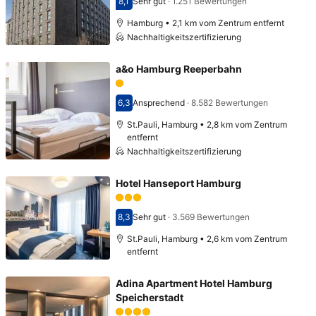
8,1
Sehr gut
·
1.251 Bewertungen
Bewertet mit 8,1
Hamburg • 2,1 km vom Zentrum entfernt
Nachhaltigkeitszertifizierung
a&o Hamburg Reeperbahn
6,3
Ansprechend
·
8.582 Bewertungen
Bewertet mit 6,3
St.Pauli, Hamburg • 2,8 km vom Zentrum
entfernt
Nachhaltigkeitszertifizierung
Hotel Hanseport Hamburg
8,3
Sehr gut
·
3.569 Bewertungen
Bewertet mit 8,3
St.Pauli, Hamburg • 2,6 km vom Zentrum
entfernt
Adina Apartment Hotel Hamburg
Speicherstadt