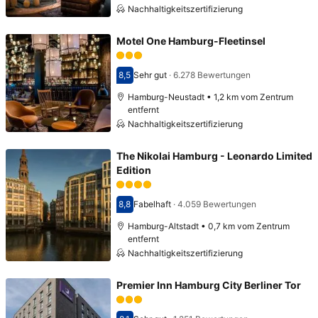
Nachhaltigkeitszertifizierung
Motel One Hamburg-Fleetinsel
8,5
Sehr gut
·
6.278 Bewertungen
Bewertet mit 8,5
Hamburg-Neustadt • 1,2 km vom Zentrum
entfernt
Nachhaltigkeitszertifizierung
The Nikolai Hamburg - Leonardo Limited
Edition
8,8
Fabelhaft
·
4.059 Bewertungen
Bewertet mit 8,8
Hamburg-Altstadt • 0,7 km vom Zentrum
entfernt
Nachhaltigkeitszertifizierung
Premier Inn Hamburg City Berliner Tor