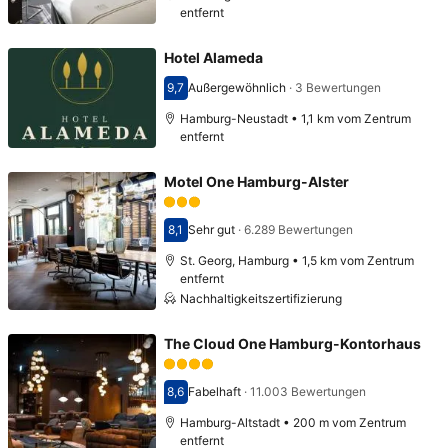
entfernt
Hotel Alameda
9,7
Außergewöhnlich
·
3 Bewertungen
Bewertet mit 9,7
Hamburg-Neustadt • 1,1 km vom Zentrum
entfernt
Motel One Hamburg-Alster
8,1
Sehr gut
·
6.289 Bewertungen
Bewertet mit 8,1
St. Georg, Hamburg • 1,5 km vom Zentrum
entfernt
Nachhaltigkeitszertifizierung
The Cloud One Hamburg-Kontorhaus
8,6
Fabelhaft
·
11.003 Bewertungen
Bewertet mit 8,6
Hamburg-Altstadt • 200 m vom Zentrum
entfernt