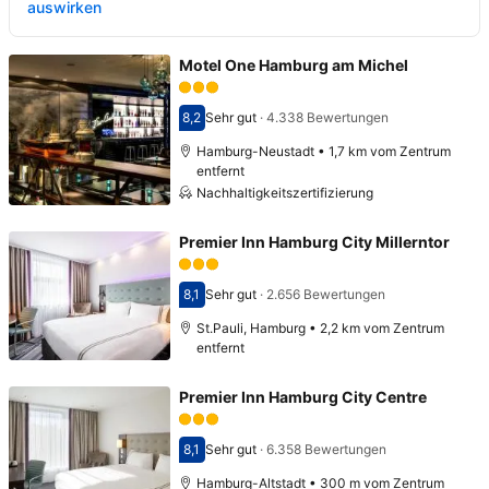
auswirken
Motel One Hamburg am Michel
8,2
Sehr gut
·
4.338 Bewertungen
Bewertet mit 8,2
Hamburg-Neustadt • 1,7 km vom Zentrum
entfernt
Nachhaltigkeitszertifizierung
Premier Inn Hamburg City Millerntor
8,1
Sehr gut
·
2.656 Bewertungen
Bewertet mit 8,1
St.Pauli, Hamburg • 2,2 km vom Zentrum
entfernt
Premier Inn Hamburg City Centre
8,1
Sehr gut
·
6.358 Bewertungen
Bewertet mit 8,1
Hamburg-Altstadt • 300 m vom Zentrum