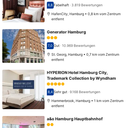
8,8
Fabelhaft
·
3.819 Bewertungen
Bewertet mit 8,8
HafenCity, Hamburg • 0,8 km vom Zentrum
entfernt
Generator Hamburg
7,0
Gut
·
10.969 Bewertungen
Bewertet mit 7,0
St. Georg, Hamburg • 0,7 km vom Zentrum
entfernt
HYPERION Hotel Hamburg City,
Trademark Collection by Wyndham
8,4
Sehr gut
·
9.168 Bewertungen
Bewertet mit 8,4
Hammerbrook, Hamburg • 1 km vom Zentrum
entfernt
a&o Hamburg Hauptbahnhof