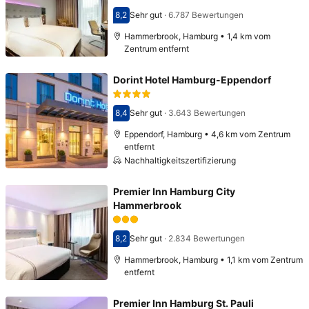
8,2
Sehr gut
·
6.787 Bewertungen
Bewertet mit 8,2
Hammerbrook, Hamburg • 1,4 km vom
Zentrum entfernt
Dorint Hotel Hamburg-Eppendorf
8,4
Sehr gut
·
3.643 Bewertungen
Bewertet mit 8,4
Eppendorf, Hamburg • 4,6 km vom Zentrum
entfernt
Nachhaltigkeitszertifizierung
Premier Inn Hamburg City
Hammerbrook
8,2
Sehr gut
·
2.834 Bewertungen
Bewertet mit 8,2
Hammerbrook, Hamburg • 1,1 km vom Zentrum
entfernt
Premier Inn Hamburg St. Pauli