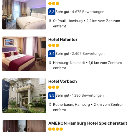
8,3
Sehr gut
·
4.675 Bewertungen
Bewertet mit 8,3
St.Pauli, Hamburg • 2,2 km vom Zentrum
entfernt
Hotel Hafentor
8,4
Sehr gut
·
2.407 Bewertungen
Bewertet mit 8,4
Hamburg-Neustadt • 1,9 km vom Zentrum
entfernt
Hotel Vorbach
8,5
Sehr gut
·
1.280 Bewertungen
Bewertet mit 8,5
Rotherbaum, Hamburg • 2 km vom Zentrum
entfernt
AMERON Hamburg Hotel Speicherstadt