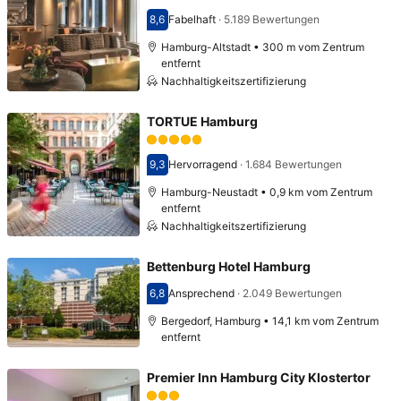
8,6
Fabelhaft
·
5.189 Bewertungen
Bewertet mit 8,6
Hamburg-Altstadt • 300 m vom Zentrum
entfernt
Nachhaltigkeitszertifizierung
TORTUE Hamburg
9,3
Hervorragend
·
1.684 Bewertungen
Bewertet mit 9,3
Hamburg-Neustadt • 0,9 km vom Zentrum
entfernt
Nachhaltigkeitszertifizierung
Bettenburg Hotel Hamburg
6,8
Ansprechend
·
2.049 Bewertungen
Bewertet mit 6,8
Bergedorf, Hamburg • 14,1 km vom Zentrum
entfernt
Premier Inn Hamburg City Klostertor