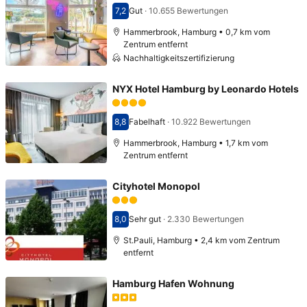
7,2
Gut
·
10.655 Bewertungen
Bewertet mit 7,2
Hammerbrook, Hamburg • 0,7 km vom
Zentrum entfernt
Nachhaltigkeitszertifizierung
NYX Hotel Hamburg by Leonardo Hotels
8,8
Fabelhaft
·
10.922 Bewertungen
Bewertet mit 8,8
Hammerbrook, Hamburg • 1,7 km vom
Zentrum entfernt
Cityhotel Monopol
8,0
Sehr gut
·
2.330 Bewertungen
Bewertet mit 8,0
St.Pauli, Hamburg • 2,4 km vom Zentrum
entfernt
Hamburg Hafen Wohnung