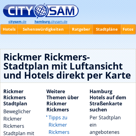
citysam
.de
hamburg
.citysam.de
Hotels
Sehenswürdigkeiten
Ratgeber
Stadtpläne
Fotos
Rickmer Rickmers-
Stadtplan mit Luftansicht
und Hotels direkt per Karte
Rickmer
Weitere
Hamburg
Rickmers
Themen über
Hotels auf dem
Stadtplan
Rickmer
Straßenkarte
Rickmers
suchen
Beweglicher
Tipps zu
Per Stadtplan
Rickmer
Rickmer
ein
Rickmers
Rickmers
angebotenes
Stadtplan mit