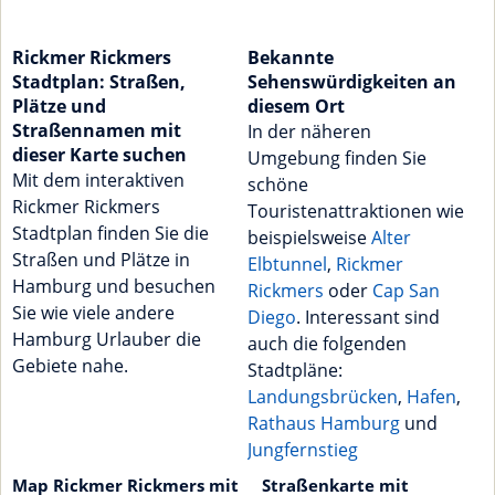
Rickmer Rickmers
Bekannte
Stadtplan: Straßen,
Sehenswürdigkeiten an
Plätze und
diesem Ort
Straßennamen mit
In der näheren
dieser Karte suchen
Umgebung finden Sie
Mit dem interaktiven
schöne
Rickmer Rickmers
Touristenattraktionen wie
Stadtplan finden Sie die
beispielsweise
Alter
Straßen und Plätze in
Elbtunnel
,
Rickmer
Hamburg und besuchen
Rickmers
oder
Cap San
Sie wie viele andere
Diego
. Interessant sind
Hamburg Urlauber die
auch die folgenden
Gebiete nahe.
Stadtpläne:
Landungsbrücken
,
Hafen
,
Rathaus Hamburg
und
Jungfernstieg
Map Rickmer Rickmers mit
Straßenkarte mit