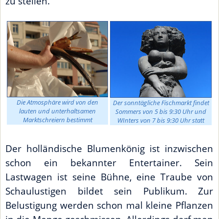
zu stellen.
Die Atmosphäre wird von den
Der sonntägliche Fischmarkt findet
lauten und unterhaltsamen
Sommers von 5 bis 9:30 Uhr und
Marktschreiern bestimmt
WInters von 7 bis 9:30 Uhr statt
Der holländische Blumenkönig ist inzwischen
schon ein bekannter Entertainer. Sein
Lastwagen ist seine Bühne, eine Traube von
Schaulustigen bildet sein Publikum. Zur
Belustigung werden schon mal kleine Pflanzen