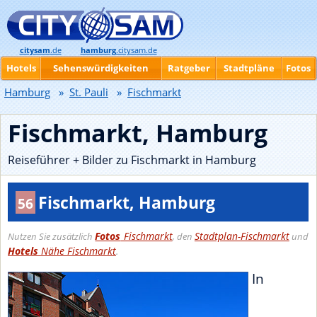
citysam
.de
hamburg
.citysam.de
Hotels
Sehenswürdigkeiten
Ratgeber
Stadtpläne
Fotos
Hamburg
»
St. Pauli
»
Fischmarkt
Fischmarkt, Hamburg
Reiseführer + Bilder zu Fischmarkt in Hamburg
Fischmarkt, Hamburg
56
Fotos
Fischmarkt
Stadtplan-Fischmarkt
Nutzen Sie zusätzlich
, den
und
Hotels
Nähe Fischmarkt
.
In