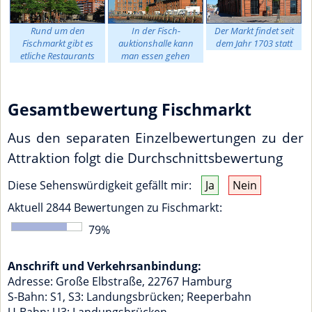
Rund um den
In der Fisch-
Der Markt findet seit
Fischmarkt gibt es
auktionshalle kann
dem Jahr 1703 statt
etliche Restaurants
man essen gehen
Gesamtbewertung Fischmarkt
Aus den separaten Einzelbewertungen zu der
Attraktion folgt die Durchschnittsbewertung
Diese Sehenswürdigkeit gefällt mir:
Ja
Nein
Aktuell
2844
Bewertungen zu
Fischmarkt
:
79
%
Anschrift und Verkehrsanbindung:
Adresse:
Große Elbstraße
,
22767
Hamburg
S-Bahn: S1, S3: Landungsbrücken; Reeperbahn
U-Bahn: U3: Landungsbrücken