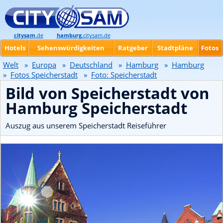
citysam
.de
hamburg
.citysam.de
Hotels
Sehenswürdigkeiten
Ratgeber
Stadtpläne
Fotos
Welt
»
Europa
»
Deutschland
»
Hamburg
»
Hamburg
»
Fotos Speicherstadt
»
Foto: Speicherstadt
Bild von Speicherstadt von
Hamburg Speicherstadt
Auszug aus unserem Speicherstadt Reiseführer