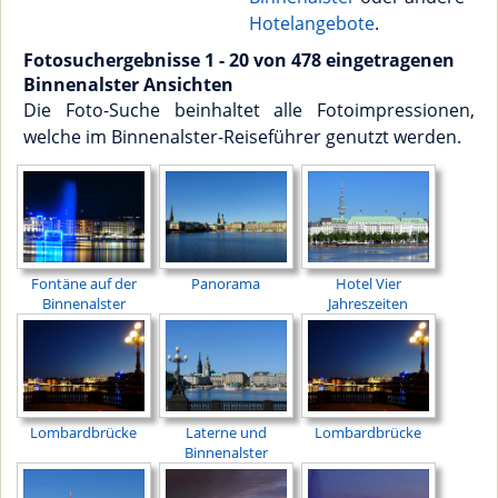
Hotelangebote
.
Fotosuchergebnisse 1 - 20 von 478 eingetragenen
Binnenalster Ansichten
Die Foto-Suche beinhaltet alle Fotoimpressionen,
welche im Binnenalster-Reiseführer genutzt werden.
Fontäne auf der
Panorama
Hotel Vier
Binnenalster
Jahreszeiten
Lombardbrücke
Laterne und
Lombardbrücke
Binnenalster