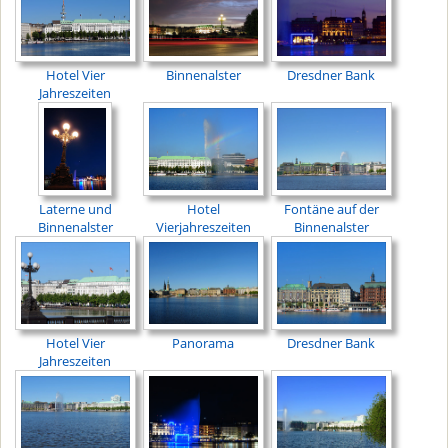
Hotel Vier
Binnenalster
Dresdner Bank
Jahreszeiten
Laterne und
Hotel
Fontäne auf der
Binnenalster
Vierjahreszeiten
Binnenalster
Hotel Vier
Panorama
Dresdner Bank
Jahreszeiten