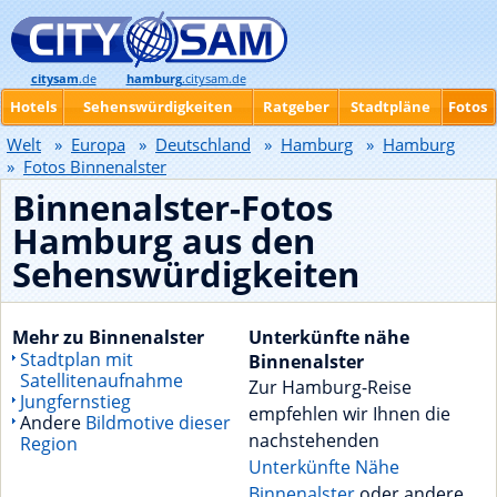
citysam
.de
hamburg
.citysam.de
Hotels
Sehenswürdigkeiten
Ratgeber
Stadtpläne
Fotos
Welt
»
Europa
»
Deutschland
»
Hamburg
»
Hamburg
»
Fotos Binnenalster
Binnenalster-Fotos
Hamburg aus den
Sehenswürdigkeiten
Mehr zu Binnenalster
Unterkünfte nähe
Stadtplan mit
Binnenalster
Satellitenaufnahme
Zur Hamburg-Reise
Jungfernstieg
empfehlen wir Ihnen die
Andere
Bildmotive dieser
nachstehenden
Region
Unterkünfte Nähe
Binnenalster
oder andere