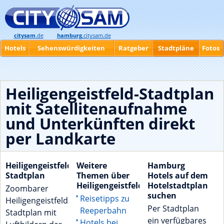
citysam
.de
hamburg
.citysam.de
Hotels
Sehenswürdigkeiten
Ratgeber
Stadtpläne
Fotos
Heiligengeistfeld-Stadtplan
mit Satellitenaufnahme
und Unterkünften direkt
per Landkarte
Heiligengeistfeld-
Weitere
Hamburg
Stadtplan
Themen über
Hotels auf dem
Heiligengeistfeld:
Hotelstadtplan
Zoombarer
suchen
Reisetipps zu
Heiligengeistfeld
Per Stadtplan
Reeperbahn
Stadtplan mit
ein verfügbares
Hotels bei