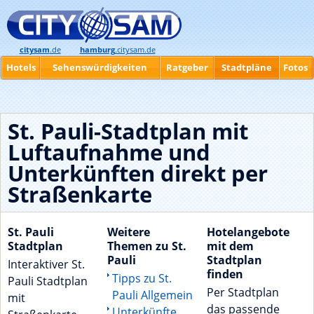
citysam
.de
hamburg
.citysam.de
Hotels
Sehenswürdigkeiten
Ratgeber
Stadtpläne
Fotos
St. Pauli-Stadtplan mit
Luftaufnahme und
Unterkünften direkt per
Straßenkarte
St. Pauli
Weitere
Hotelangebote
Stadtplan
Themen zu St.
mit dem
Pauli
Stadtplan
Interaktiver St.
finden
Tipps zu St.
Pauli Stadtplan
Per Stadtplan
Pauli Allgemein
mit
das passende
Unterkünfte