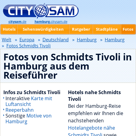
citysam
.de
hamburg
.citysam.de
Hotels
Sehenswürdigkeiten
Ratgeber
Stadtpläne
Fotos
Welt
»
Europa
»
Deutschland
»
Hamburg
»
Hamburg
»
Fotos Schmidts Tivoli
Fotos von Schmidts Tivoli in
Hamburg aus dem
Reiseführer
Infos zu Schmidts Tivoli
Hotels nahe Schmidts
Interaktive
Karte mit
Tivoli
Luftansicht
Bei der Hamburg-Reise
Reeperbahn
empfehlen wir Ihnen die
Sonstige
Motive von
nachstehenden
Hamburg
Hotelangebote nähe
Schmidts Tivoli
sowie