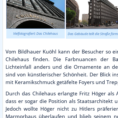
Vielfotografiert: Das Chilehaus
Das Gebäude teilt die Straße förm
Vom Bildhauer Kuöhl kann der Besucher so e
Chilehaus finden. Die Farbnuancen der Bac
Lichteinfall anders und die Ornamente an 
sind von künstlerischer Schönheit. Der Blick i
mit Keramikschmuck getäfelte Foyers und Tre
Durch das Chilehaus erlangte Fritz Höger als 
dass er sogar die Position als Staatsarchitekt 
Jedoch wollte Höger nicht zu Hitlers präferier
Marmorbaus überlaufen und blieb seinem no