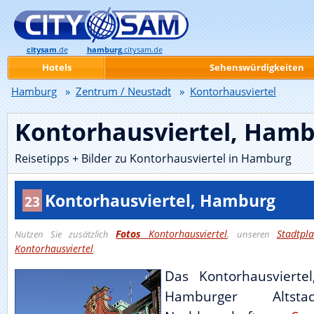
citysam
.de
hamburg
.citysam.de
Hotels
Sehenswürdigkeiten
Hamburg
»
Zentrum / Neustadt
»
Kontorhausviertel
Kontorhausviertel, Ham
Reisetipps + Bilder zu Kontorhausviertel in Hamburg
Kontorhausviertel, Hamburg
23
Fotos
Kontorhausviertel
Stadtpla
Nutzen Sie zusätzlich
, unseren
Kontorhausviertel
.
Das Kontorhausvierte
Hamburger Altst