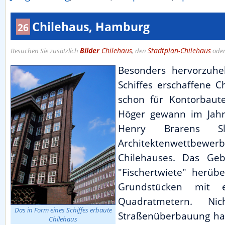
Chilehaus, Hamburg
26
Bilder
Chilehaus
Stadtplan-Chilehaus
Besuchen Sie zusätzlich
, den
ode
Besonders hervorzuhe
Schiffes erschaffene C
schon für Kontorbaute
Höger gewann im Jah
Henry Brarens Sl
Architektenwettbewer
Chilehauses. Das Geb
"Fischertwiete" herüb
Grundstücken mit 
Quadratmetern. Ni
Das in Form eines Schiffes erbaute
Straßenüberbauung hab
Chilehaus