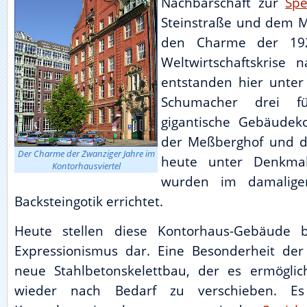
Nachbarschaft zur
Spe
Steinstraße und dem M
den Charme der 192
Weltwirtschaftskrise
entstanden hier unter
Schumacher drei fü
gigantische Gebäude
der Meßberghof und 
Der Charme der Zwanziger Jahre im
heute unter Denkmal
Kontorhausviertel
wurden im damaligen
Backsteingotik errichtet.
Heute stellen diese Kontorhaus-Gebäude
Expressionismus dar. Eine Besonderheit de
neue Stahlbetonskelettbau, der es ermögli
wieder nach Bedarf zu verschieben. Es