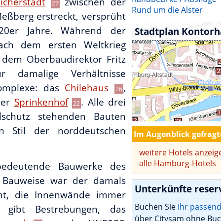
icherstadt
zwischen der
27
Rund um die Alster
eßberg erstreckt, versprüht
0er Jahre. Während der
Stadtplan Kontorh
 nach dem ersten Weltkrieg
 dem Oberbaudirektor Fritz
r damalige Verhältnisse
komplexe: das
Chilehaus
,
26
der
Sprinkenhof
. Alle drei
22
schutz stehenden Bauten
 Stil der norddeutschen
Im Augenblick gefrag
weitere Hotels anzeig
alle Hamburg-Hotels
 bedeutende Bauwerke des
r Bauweise war der damals
Unterkünfte reser
cht, die Innenwände immer
Buchen Sie
Ihr passen
 gibt Bestrebungen, das
über Citysam ohne Buc