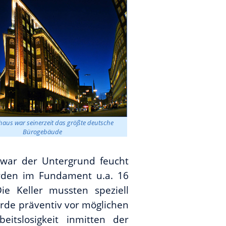
haus war seinerzeit das größte deutsche
Bürogebäude
 war der Untergrund feucht
rden im Fundament u.a. 16
ie Keller mussten speziell
de präventiv vor möglichen
eitslosigkeit inmitten der