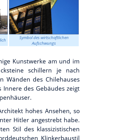
Symbol des wirtschaftlichen
lich
Aufschwungs
inige Kunstwerke am und im
ksteine schillern je nach
den Wänden des Chilehauses
ns Innere des Gebäudes zeigt
ppenhäuser.
Architekt hohes Ansehen, so
unter Hitler angestrebt habe.
ten Stil des klassizistischen
rddeutschen Klinkerbaustil