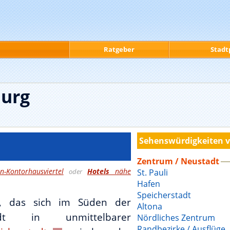
Ratgeber
Stadt
burg
Sehenswürdigkeiten 
Zentrum / Neustadt
n-Kontorhausviertel
Hotels
nähe
oder
St. Pauli
Hafen
Speicherstadt
l, das sich im Süden der
Altona
adt in unmittelbarer
Nördliches Zentrum
Randbezirke / Ausflüge