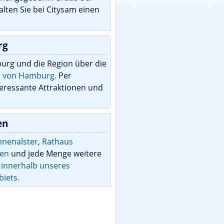
alten Sie bei Citysam einen
rg
rg und die Region über die
ne von Hamburg.
Per
eressante Attraktionen und
en
nnenalster
,
Rathaus
en
und jede Menge weitere
e
innerhalb unseres
biets.