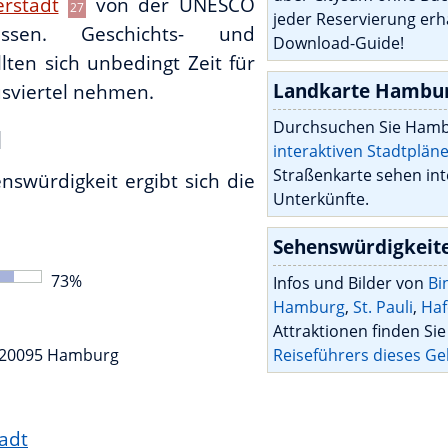
erstadt
von der UNESCO
27
jeder Reservierung erh
ssen. Geschichts- und
Download-Guide!
lten sich unbedingt Zeit für
Landkarte Hambu
sviertel nehmen.
Durchsuchen Sie Hambu
l
interaktiven Stadtplä
Straßenkarte sehen int
swürdigkeit ergibt sich die
Unterkünfte.
Sehenswürdigkeit
73
%
Infos und Bilder von
Bi
Hamburg
,
St. Pauli
,
Haf
Attraktionen finden Si
20095
Hamburg
Reiseführers dieses Ge
adt