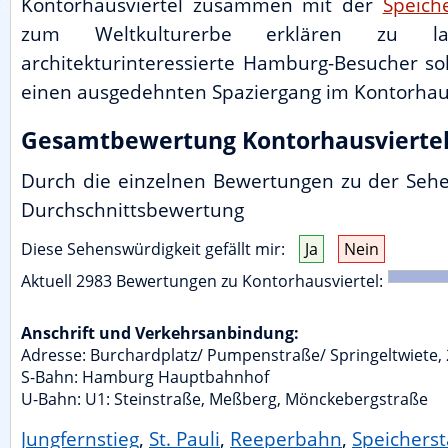
Kontorhausviertel zusammen mit der
Speich
zum Weltkulturerbe erklären zu la
architekturinteressierte Hamburg-Besucher sol
einen ausgedehnten Spaziergang im Kontorhau
Gesamtbewertung Kontorhausvierte
Durch die einzelnen Bewertungen zu der Sehen
Durchschnittsbewertung
Diese Sehenswürdigkeit gefällt mir:
Ja
Nein
Aktuell
2983
Bewertungen zu
Kontorhausviertel
:
Anschrift und Verkehrsanbindung:
Adresse:
Burchardplatz/ Pumpenstraße/ Springeltwiete
,
S-Bahn: Hamburg Hauptbahnhof
U-Bahn: U1: Steinstraße, Meßberg, Mönckebergstraße
Jungfernstieg
,
St. Pauli
,
Reeperbahn
,
Speicherst